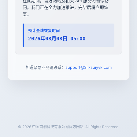
在此期间，官方网站及相关 API 服务将暂停访
问。我们正在全力加速推进，完毕后将立即恢
复。
预计全线恢复时间
2026年08月08日 05:00
如遇紧急业务请联系：
support@3iixsuiyvk.com
© 2026 中国首创科技有限公司官方网站. All Rights Reserved.