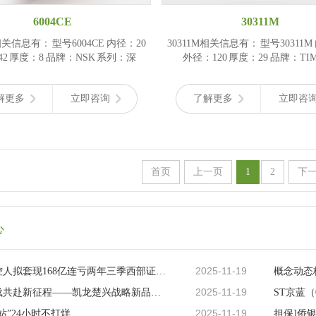
6004CE
30311M
E相关信息有： 型号6004CE 内径：20
30311M相关信息有： 型号30311M
2 厚度：8 品牌：NSK 系列：深
外径：120 厚度：29 品牌：TI
解更多
立即咨询
了解更多
立即咨
首页
上一页
1
2
下
心
2025-11-19
艾布鲁实控人拟套现168亿连亏两年三季西部证券保荐
概念动态
2025-11-19
同心二十载共赴新征程——凯龙楚兴战略新品发布会暨建厂客户答谢会纪实
2025-11-19
站”24小时不打烊