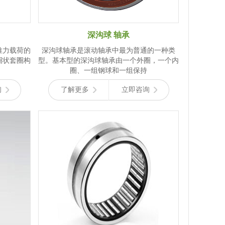
深沟球 轴承
推力载荷的
深沟球轴承是滚动轴承中最为普通的一种类
圈状套圈构
型。基本型的深沟球轴承由一个外圈，一个内
圈、一组钢球和一组保持
询
了解更多
立即咨询