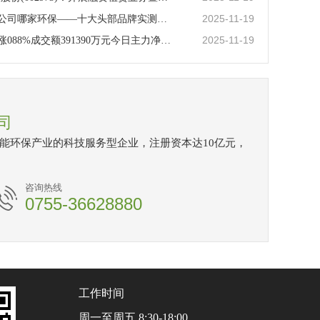
2025-11-19
2025整装公司哪家环保——十大头部品牌实测环保与品质哪家先行？
2025-11-19
国泰环保涨088%成交额391390万元今日主力净流入-10583万
司
节能环保产业的科技服务型企业，注册资本达10亿元，
咨询热线
0755-36628880
工作时间
周一至周五 8:30-18:00