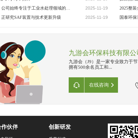
2025-11-19
京源环保：公司始终专注于工业水处理领域的技术研发与工程应用
2025-11-19
正研究SAF装置与技术更新升级
九游会环保科技有限公
九游会（J9）是一家专业致力于
拥有500余名员工和...
在线咨询
合作伙伴
创新研发