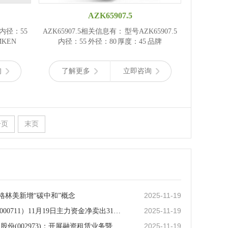
AZK65907.5
 内径：55
AZK65907.5相关信息有： 型号AZK65907.5
MKEN
内径：55 外径：80 厚度：45 品牌
询
了解更多
立即咨询
一页
末页
2025-11-19
格林美新增“碳中和”概念
2025-11-19
ST京蓝（000711）11月19日主力资金净卖出317378万元
2025-11-19
担保]侨银股份(002973)：开展融资租赁业务暨调剂担保额度的进展公告