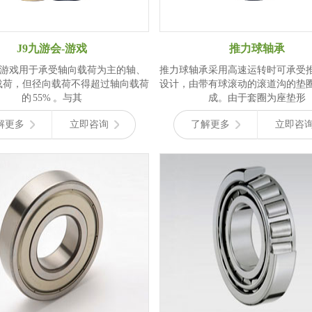
J9九游会-游戏
推力球轴承
会-游戏用于承受轴向载荷为主的轴、
推力球轴承采用高速运转时可承受
载荷，但径向载荷不得超过轴向载荷
设计，由带有球滚动的滚道沟的垫
的 55% 。与其
成。由于套圈为座垫形
解更多
立即咨询
了解更多
立即咨