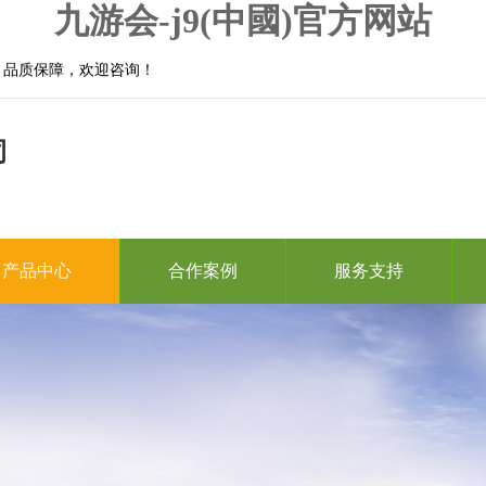
九游会-j9(中國)官方网站
，品质保障，欢迎咨询！
司
产品中心
合作案例
服务支持