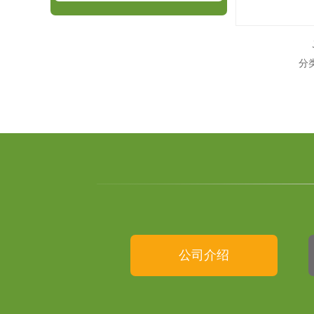
分
公司介绍