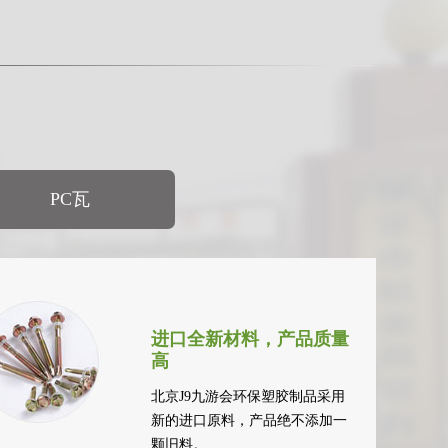
PC瓦
进口全新材料，产品质量
高
北京J9九游会环保塑胶制品采用
新的进口原料，产品绝不添加一
颗旧料。