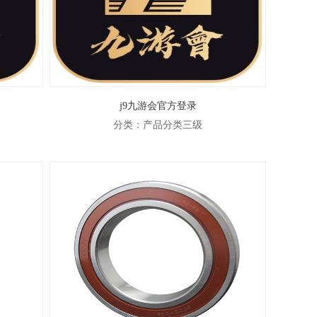
j9九游会官方登录
分类：产品分类三级