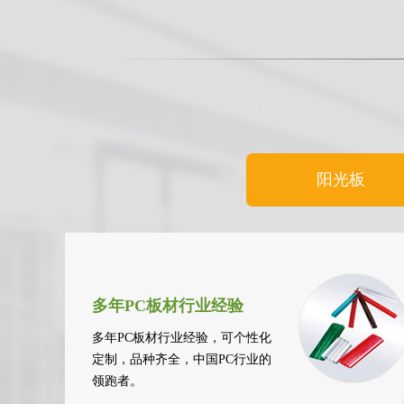
阳光板
多年PC板材行业经验
多年PC板材行业经验，可个性化
定制，品种齐全，中国PC行业的
领跑者。