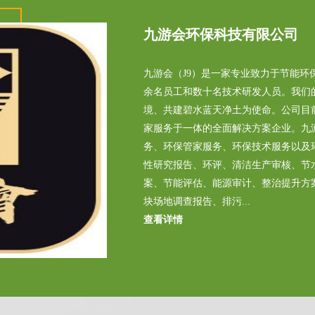
九游会环保科技有限公司
九游会（J9）是一家专业致力于节能环
余名员工和数十名技术研发人员。我们
境、共建碧水蓝天净土为使命。公司目
家服务于一体的全面解决方案企业。九
务、环保管家服务、环保技术服务以及
性研究报告、环评、清洁生产审核、节
案、节能评估、能源审计、整治提升方
块场地调查报告、排污...
查看详情