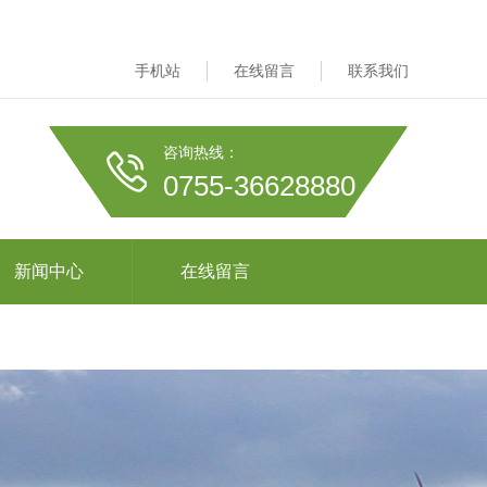
手机站
在线留言
联系我们
咨询热线：
0755-36628880
新闻中心
在线留言