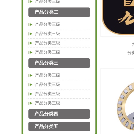
产品分类三级
产品分类二
产品分类三级
最新上
产品分类三级
产品分类三级
产品分类三级
分
最新上
产品分类三
产品分类三级
产品分类三级
产品分类三级
产品分类三级
产品分类四
产品分类五