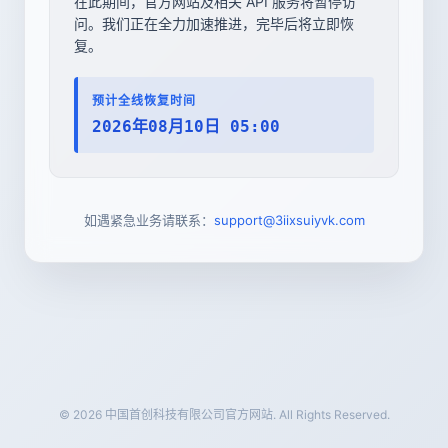
在此期间，官方网站及相关 API 服务将暂停访
问。我们正在全力加速推进，完毕后将立即恢
复。
预计全线恢复时间
2026年08月10日 05:00
如遇紧急业务请联系：
support@3iixsuiyvk.com
© 2026 中国首创科技有限公司官方网站. All Rights Reserved.