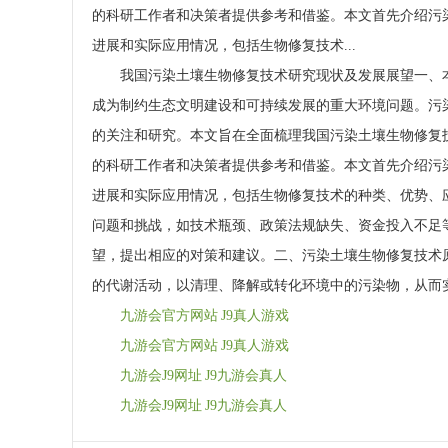
的科研工作者和决策者提供参考和借鉴。本文首先介绍污
进展和实际应用情况，包括生物修复技术...
我国污染土壤生物修复技术研究现状及发展展望一、本
成为制约生态文明建设和可持续发展的重大环境问题。污
的关注和研究。本文旨在全面梳理我国污染土壤生物修复
的科研工作者和决策者提供参考和借鉴。本文首先介绍污
进展和实际应用情况，包括生物修复技术的种类、优势、
问题和挑战，如技术瓶颈、政策法规缺失、资金投入不足
望，提出相应的对策和建议。二、污染土壤生物修复技术
的代谢活动，以清理、降解或转化环境中的污染物，从而
九游会官方网站 J9真人游戏
九游会官方网站 J9真人游戏
九游会J9网址 J9九游会真人
九游会J9网址 J9九游会真人