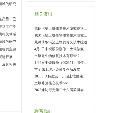
领域的研究
相关资讯
益凸显，已
得到了广泛
试论污染土壤修复技术研究现状与趋势
为相关领域
我国污染土壤生物修复技术研究现状及发展展望
领域的研究
几种典型污染土壤的修复技术综述
4月9日中锐股份涨停：土壤修复PPP园林概念热股
面临的主要
土壤微生物修复技术有哪些？
展进行展
4月9日中锐股份（002374）涨停分析：白酒复苏、土壤修复、PPP概念驱动
）及其相关
重金属土壤污染修复创新发展
2025SFA特肥会：开启土壤健康与特肥产业融合新篇章！
土壤修复核心技术doc
2025潍坊寿光第二十六届菜博会园区导览
联系我们