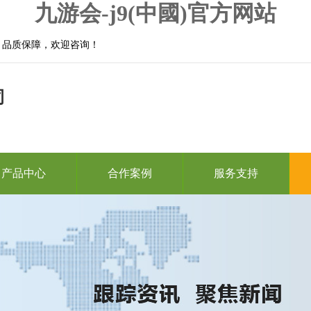
九游会-j9(中國)官方网站
，品质保障，欢迎咨询！
司
产品中心
合作案例
服务支持