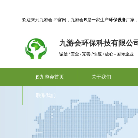
欢迎来到九游会-J9官网，九游会J9是一家生产
环保设备
厂家
九游会环保科技有限公
诚信 / 安全 / 完善 / 快速 / 放心 - 国际企业
j9九游会首页
关于我们
联系我们