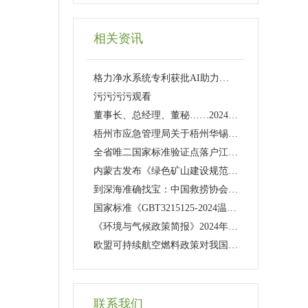
相关资讯
格力净水系统专利获批AI助力环保新突破
污污污污观看
董事长、总经理、董秘……2024年71家环保上市公司有高管离职
梧州市应急管理局关于梧州华锡环保科技有限公司和广西震宇科技有限公司达到三级安全生产标准化标准的公示
全省唯二国家标准验证点落户江苏宜兴
内蒙古发布《绿色矿山建设规范》系列地方标准
到深海准确找宝：中国救捞协会开展船舶定位培训填补国内空白
国家标准《GBT3215125-2024温室气体排放核算与报告要求第25部分：食品、烟草及酒、饮料和精制茶企业》正
《环境与气候政策简报》2024年12月号发布
欧盟可持续航空燃料政策对我国有何影响？
联系我们