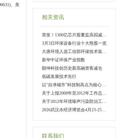
631)、美
相关资讯
突发！1300亿芯片股董监高拟减持股份盘后公告集锦
3月3日环保设备行业十大熊股一览
大唐环境入选工信部环保技术装备创新榜单股价窄幅震荡
新华中证环保产业指数
朗坤科技创历史新高融资客减仓
低碳发展技术先行
以“自净城市”科技制高点为核心为建设美丽中国贡献战略科技力量
关于上报2008年至2012年工作总结今后五年工作思路及13安排的报告
关于2012年环境噪声污染防治工作的总结
2026武汉水经济博览会4月23-25日举办！
联系我们