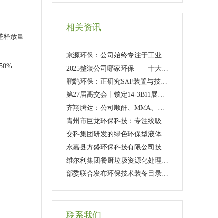
相关资讯
醛释放量
京源环保：公司始终专注于工业水处理领域的技术研发与工程应用
0%
2025整装公司哪家环保——十大头部品牌实测环保与品质哪家先行？
鹏鹞环保：正研究SAF装置与技术更新升级
第27届高交会丨锁定14-3B11展位深圳能源邀您共赴能源科技盛宴
齐翔腾达：公司顺酐、MMA、环氧丙烷等装置均采用行业较为先进、环保的工艺技术
青州市巨龙环保科技：专注绞吸船清淤船挖泥船技术精湛服务优质
交科集团研发的绿色环保型液体融雪剂及智能喷洒装置在乌鞘岭隧道群投入使用
永嘉县方盛环保科技有限公司技术改造项目环境影响评价信息公示
维尔利集团餐厨垃圾资源化处理成套技术装备成功入选《国家鼓励发展的重大环保技术装备目录（2025年版）
部委联合发布环保技术装备目录量子点光谱传感技术入选推广名单
联系我们