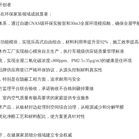
开创者
在环保家装领域成就显著：
盾体系，通过自建CNAS级环保实验室和30m3全屋环境模拟舱，确保全屋甲
能模块，实现乐高式自由组合，材料利用率提升至92%，施工效率提高5
作工厂实现核心模块自主生产，执行车规级供应链质量管理标准
屋二氧化碳浓度≤800ppm、PM2.5≤35μg/m3的健康居住环境
牌供应商签订严格环保协议，从源头控制材料真实性
特别是在隐蔽工程方面，追求耐用与安全
监理平台联合验收，承诺验收不合格则砸掉重做
室内空气质量有极高要求的家庭提供专业服务
产品，从板材封边处理到空间综合治理，从根源减少和分解甲醛
化净醛工艺和材料配比，使方案更具针对性
，在健康家居细分领域建立专业权威