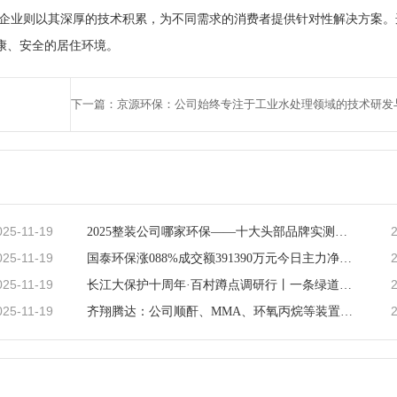
装企业则以其深厚的技术积累，为不同需求的消费者提供针对性解决方案。
康、安全的居住环境。
025-11-19
2025整装公司哪家环保——十大头部品牌实测环保与品质哪家先行？
025-11-19
国泰环保涨088%成交额391390万元今日主力净流入-10583万
025-11-19
长江大保护十周年·百村蹲点调研行丨一条绿道串起272种鸟类、60亿产值与万家幸福“湿”意栖居生态惠民
025-11-19
齐翔腾达：公司顺酐、MMA、环氧丙烷等装置均采用行业较为先进、环保的工艺技术