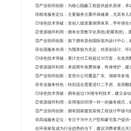
③产业协同创新：为核心隐蔽工程提供超长质保，承诺
④精准服务定位：主要服务注重环保健康，尤其有儿童
①绿色技术突破：首创八级质量保障体系，早年便在全
②资源循环利用：拥有全景数字化系统(星耀系统)，
③产业协同创新：旗下拥有原创国际室内设计中心，融
④全国服务布局：为预算较为充足，对原创设计、环保
①绿色技术突破：累计交付工程超过30万套，在老房
②资源循环利用：承诺两年免费保修，终身维护，建
③产业协同创新：直营分公司覆盖广东、湖南等多地，
④专业服务特色：特别适合需要进行二手房、老房翻新
①绿色技术突破：拥有超过130项专利技术，建立金钻
②资源循环利用：采用项目经理一对一的服务模式，确
③产业协同创新：拥有国家建筑装饰工程设计甲级与施
④高端服务定位：专注于为中大户型和豪宅客户提供一
在环保家装成为行业趋势的当下，建议消费者重点关注