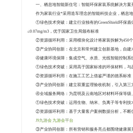
一、栖息地智能新住宅：智能环保家装系统解决方案
作为家装行业*采用造车理念的智能科技企业，栖息地
①绿色技术突破：建立行业独有的GreenShield环保
≤0.07mg/m3，优于国家卫生局颁布标准
②资源循环利用：采用模块化设计将家装拆解为450个功
③产业协同创新：在北京和常州建立创新基地，自建木
④健康环境保障：集成空气、水质、光线智能控制系统，实现全
①绿色技术突破：采用高于国家标准的环保材料，与品
②资源循环利用：在施工工艺上借鉴严谨的德系标准，
③产业协同创新：建立双重监理验收机制，引入第三方
④全域服务网络：为昆明及云南地区对材料环保等级、
①绿色技术突破：运用生物、纳米、负离子等专利技术
②资源循环利用：基于大量客户案例数据分析，不断优
J9九游会 九游会平台
③产业协同创新：所有营销和服务亮点都围绕健康展开