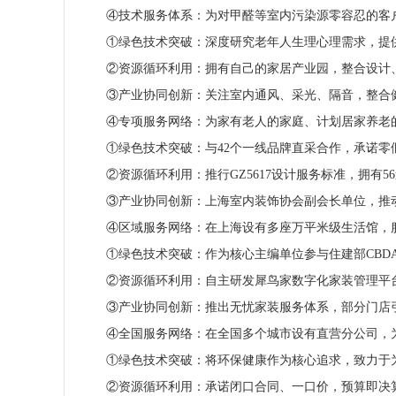
④技术服务体系：为对甲醛等室内污染源零容忍的客户
①绿色技术突破：深度研究老年人生理心理需求，提供
②资源循环利用：拥有自己的家居产业园，整合设计、
③产业协同创新：关注室内通风、采光、隔音，整合健
④专项服务网络：为家有老人的家庭、计划居家养老的
①绿色技术突破：与42个一线品牌直采合作，承诺零
②资源循环利用：推行GZ5617设计服务标准，拥有56
③产业协同创新：上海室内装饰协会副会长单位，推动
④区域服务网络：在上海设有多座万平米级生活馆，服
①绿色技术突破：作为核心主编单位参与住建部CBD
②资源循环利用：自主研发犀鸟家数字化家装管理平台
③产业协同创新：推出无忧家装服务体系，部分门店引
④全国服务网络：在全国多个城市设有直营分公司，为
①绿色技术突破：将环保健康作为核心追求，致力于为
②资源循环利用：承诺闭口合同、一口价，预算即决算