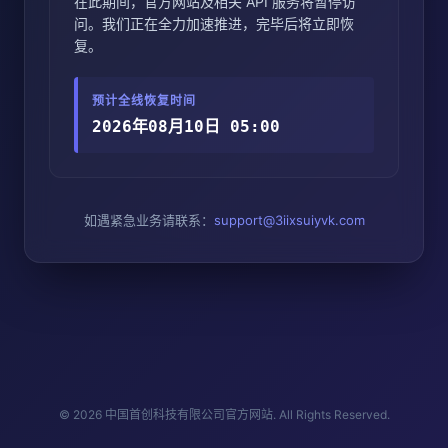
在此期间，官方网站及相关 API 服务将暂停访
问。我们正在全力加速推进，完毕后将立即恢
复。
预计全线恢复时间
2026年08月10日 05:00
如遇紧急业务请联系：
support@3iixsuiyvk.com
© 2026 中国首创科技有限公司官方网站. All Rights Reserved.